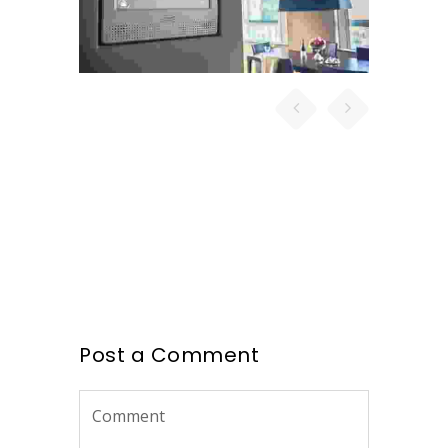
Aliquam porttitor mauris sit
amet orci. Aenean
dignissim pellentesque felis.
Morbi in sem quis dui
placerat ornare.
Pellentesque odio nisi,
euismod in, pharetra
MUHI MITHRAN
Media Marketing Analyst
Donec nec justo eget felis
facilisis fermentum.
Aliquam porttitor mauris sit
Post a Comment
amet orci. Aenean
dignissim pellentesque felis.
Morbi in sem quis dui
placerat ornare.
Pellentesque odio nisi,