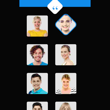
Aliquam porttitor mauris sit
amet orci. Aenean
dignissim pellentesque felis.
Morbi in sem quis dui
placerat ornare.
Pellentesque odio nisi,
euismod in, pharetra
PETER JACKSON
Accounts Management
Officer
Donec nec justo eget felis
facilisis fermentum.
Aliquam porttitor mauris sit
amet orci. Aenean
dignissim pellentesque felis.
Morbi in sem quis dui
placerat ornare.